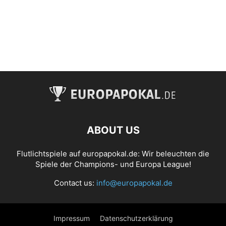
ABOUT US
Flutlichtspiele auf europapokal.de: Wir beleuchten die
Spiele der Champions- und Europa League!
Contact us:
info@europapokal.de
Impressum
Datenschutzerklärung