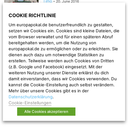
Timo
-
20. June 2016
COOKIE RICHTLINIE
Three Nights in Paris:
Um europapokal.de benutzerfreundlich zu gestalten,
Deutschland gegen Polen und die
setzen wir Cookies ein. Cookies sind kleine Dateien, die
Rückkehr ins...
vom Browser verwaltet und für einen späteren Abruf
Timo
-
19. June 2016
bereitgehalten werden, um die Nutzung von
europapokal.de zu ermöglichen oder zu erleichtern. Sie
Schweini packt den Lille-
dienen auch dazu um notwendige Statistiken zu
Hammer aus
erstellen. Teilweise werden auch Cookies von Dritten
(z.B. Google und Facebook) eingesetzt. Mit der
Timo
-
13. June 2016
weiteren Nutzung unserer Dienste erklärst du dich
damit einverstanden, dass wir Cookies verwenden. Du
kannst die Cookie-Einstellung auch selbst verändern.
Jetzt also Froschschenkel oder
Mehr über unsere Cookies gibt es in der
was?
Datenschutzerklärung
.
Timo
-
1. June 2016
Cookie-Einstellungen
Alle Cookies akzeptieren