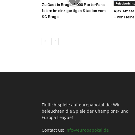
Reisebericht
Zu Gast in Braga: 8.000 Porto-Fans
feiern im einzigartigen Stadion vom
Ajax Amste
SC Braga
– von Hein
Flutlichtspiele auf europapokal.de: Wir
beleuchten die Spiele der Champions- und
Europa League!
Contact us:
info@europapokal.de