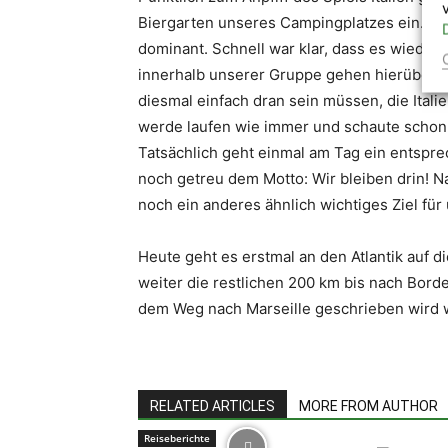
Biergarten unseres Campingplatzes ein. Die 
dominant. Schnell war klar, dass es wieder
innerhalb unserer Gruppe gehen hierüber a
diesmal einfach dran sein müssen, die Itali
werde laufen wie immer und schaute schon
Tatsächlich geht einmal am Tag ein entspre
noch getreu dem Motto: Wir bleiben drin! N
noch ein anderes ähnlich wichtiges Ziel für 
Heute geht es erstmal an den Atlantik auf d
weiter die restlichen 200 km bis nach Bord
dem Weg nach Marseille geschrieben wird 
RELATED ARTICLES
MORE FROM AUTHOR
Reiseberichte