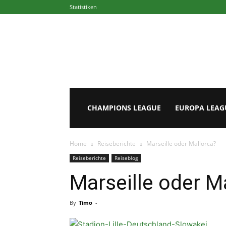
Statistiken
Europapokal.de
CHAMPIONS LEAGUE
EUROPA LEAG
Home
Reiseberichte
Marseille oder Mallorca?
Reiseberichte
Reiseblog
Marseille oder M
By
Timo
-