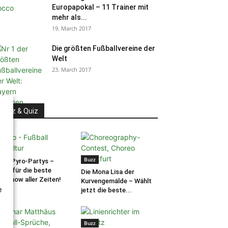
Europapokal – 11 Trainer mit
mehr als...
19. March 2017
Die größten Fußballvereine der
Welt
23. March 2017
Buzz & Quiz
uzz
Buzz
tte Pyro-Partys –
tet für die beste
Die Mona Lisa der
roshow aller Zeiten!
Kurvengemälde – Wählt
e
jetzt die beste...
Buzz