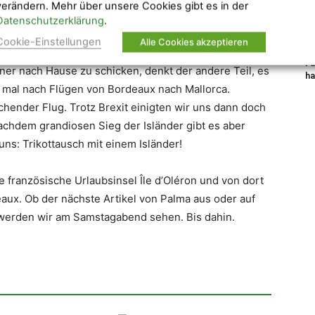
verändern. Mehr über unsere Cookies gibt es in der
B
Italiener waren bereits in der ersten Halbzeit sehr
Datenschutzerklärung
.
Ch
 mal gegen Italien gehen wird. Die Meinungen
Fu
Cookie-Einstellungen
Alle Cookies akzeptieren
lu
useinander. Während die einen meinen, dass wir
Fu
ener nach Hause zu schicken, denkt der andere Teil, es
ha
 mal nach Flügen von Bordeaux nach Mallorca.
chender Flug. Trotz Brexit einigten wir uns dann doch
achdem grandiosen Sieg der Isländer gibt es aber
uns: Trikottausch mit einem Isländer!
ie französische Urlaubsinsel Île d’Oléron und von dort
eaux. Ob der nächste Artikel von Palma aus oder auf
werden wir am Samstagabend sehen. Bis dahin.