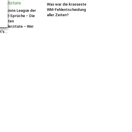
uzz
Was war die krasseste
WM-Fehlentscheidung
ampions League der
aller Zeiten?
ßball-Sprüche – Die
stigsten
ßballerzitate – Wer
t’s...