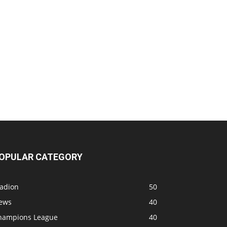
OPULAR CATEGORY
tadion
50
ews
40
hampions League
40