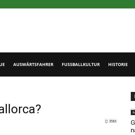
UE
AUSWÄRTSFAHRER
FUSSBALLKULTUR
HISTORIE
allorca?
F
3583
G
n