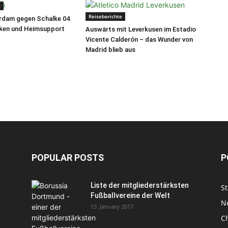
e
Reiseberichte
rdam gegen Schalke 04
eken und Heimsupport
Auswärts mit Leverkusen im Estadio
Vicente Calderón – das Wunder von
Madrid blieb aus
POPULAR POSTS
P
Liste der mitgliederstärksten
S
Fußballvereine der Welt
N
13. January 2017
C