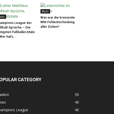
Buzz
uzz
Was war die krasseste
WM-Fehlentscheidung
ampions League der
aller Zeiten?
ßball-Sprüche – Die
stigsten Fußballerzitate
Wer hat’s...
OPULAR CATEGORY
adion
50
ews
40
hampions League
40