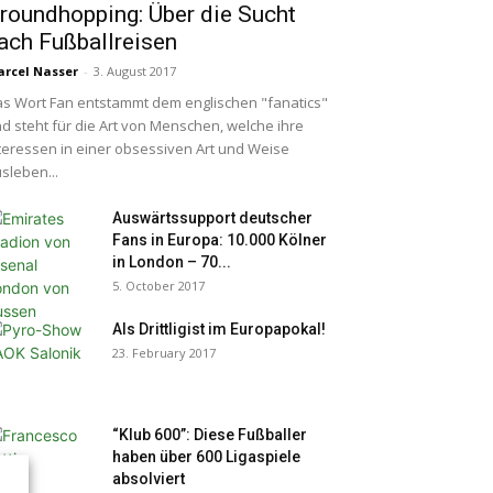
roundhopping: Über die Sucht
ach Fußballreisen
rcel Nasser
-
3. August 2017
s Wort Fan entstammt dem englischen "fanatics"
d steht für die Art von Menschen, welche ihre
teressen in einer obsessiven Art und Weise
sleben...
Auswärtssupport deutscher
Fans in Europa: 10.000 Kölner
in London – 70...
5. October 2017
Als Drittligist im Europapokal!
23. February 2017
“Klub 600”: Diese Fußballer
haben über 600 Ligaspiele
absolviert