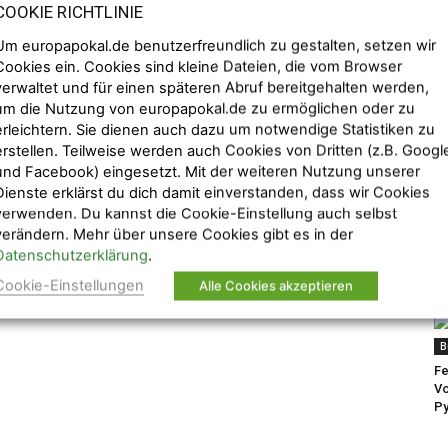
COOKIE RICHTLINIE
Read more
Um europapokal.de benutzerfreundlich zu gestalten, setzen wir
Cookies ein. Cookies sind kleine Dateien, die vom Browser
verwaltet und für einen späteren Abruf bereitgehalten werden,
um die Nutzung von europapokal.de zu ermöglichen oder zu
erleichtern. Sie dienen auch dazu um notwendige Statistiken zu
erstellen. Teilweise werden auch Cookies von Dritten (z.B. Googl
und Facebook) eingesetzt. Mit der weiteren Nutzung unserer
Dienste erklärst du dich damit einverstanden, dass wir Cookies
verwenden. Du kannst die Cookie-Einstellung auch selbst
verändern. Mehr über unsere Cookies gibt es in der
Datenschutzerklärung
.
Cookie-Einstellungen
Alle Cookies akzeptieren
B
Fe
Vo
Py