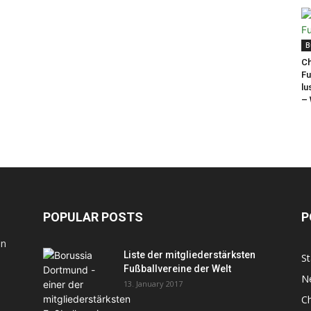
B
Ch
Fu
lu
– 
POPULAR POSTS
P
en
Liste der mitgliederstärksten
St
Fußballvereine der Welt
N
13. January 2017
C