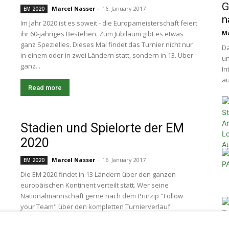
G
Marcel Nasser
-
16. January 2017
EM 2020
n
Im Jahr 2020 ist es soweit - die Europameisterschaft feiert
ihr 60-jähriges Bestehen. Zum Jubiläum gibt es etwas
Ma
ganz Spezielles. Dieses Mal findet das Turnier nicht nur
Da
in einem oder in zwei Ländern statt, sondern in 13. Über
un
ganz...
In
au
Read more
Stadien und Spielorte der EM
2020
Marcel Nasser
-
16. January 2017
EM 2020
Die EM 2020 findet in 13 Ländern über den ganzen
europäischen Kontinent verteilt statt. Wer seine
Nationalmannschaft gerne nach dem Prinzip "Follow
your Team" über den kompletten Turnierverlauf
begleitet, der muss bei der EM 2020 eine große Portion
Reiselust...