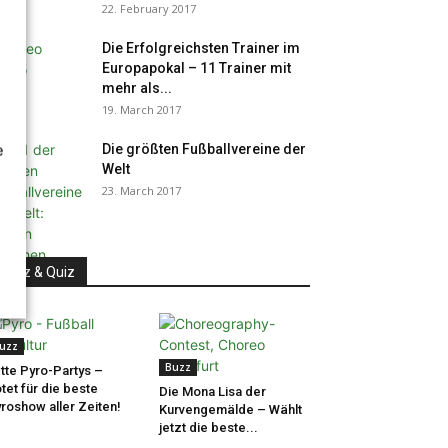
22. February 2017
Die Erfolgreichsten Trainer im
Europapokal – 11 Trainer mit
mehr als...
19. March 2017
e
Die größten Fußballvereine der
Welt
23. March 2017
Buzz & Quiz
uzz
Buzz
tte Pyro-Partys –
tet für die beste
Die Mona Lisa der
roshow aller Zeiten!
Kurvengemälde – Wählt
jetzt die beste...