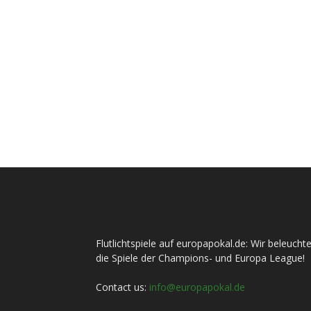
Flutlichtspiele auf europapokal.de: Wir beleucht
die Spiele der Champions- und Europa League!
Contact us:
info@europapokal.de