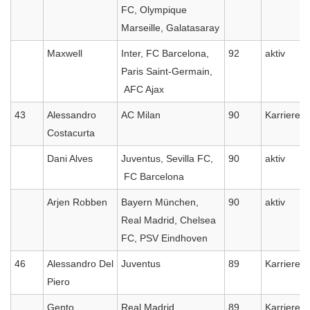
FC, Olympique
Marseille, Galatasaray
Maxwell
Inter, FC Barcelona,
92
aktiv
Paris Saint-Germain,
AFC Ajax
43
Alessandro
AC Milan
90
Karrieree
Costacurta
Dani Alves
Juventus, Sevilla FC,
90
aktiv
FC Barcelona
Arjen Robben
Bayern München,
90
aktiv
Real Madrid, Chelsea
FC, PSV Eindhoven
46
Alessandro Del
Juventus
89
Karrieree
Piero
Gento
Real Madrid
89
Karrieree