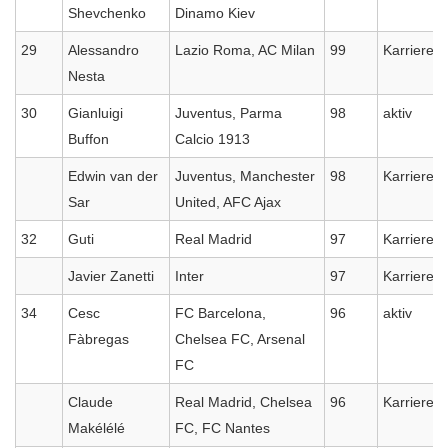
Shevchenko
Dinamo Kiev
29
Alessandro
Lazio Roma, AC Milan
99
Karrieree
Nesta
30
Gianluigi
Juventus, Parma
98
aktiv
Buffon
Calcio 1913
Edwin van der
Juventus, Manchester
98
Karrieree
Sar
United, AFC Ajax
32
Guti
Real Madrid
97
Karrieree
Javier Zanetti
Inter
97
Karrieree
34
Cesc
FC Barcelona,
96
aktiv
Fàbregas
Chelsea FC, Arsenal
FC
Claude
Real Madrid, Chelsea
96
Karrieree
Makélélé
FC, FC Nantes