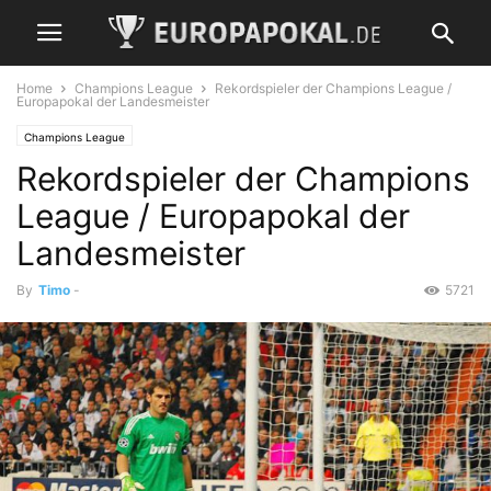
Home
Champions League
Rekordspieler der Champions League /
Europapokal der Landesmeister
Champions League
Rekordspieler der Champions
League / Europapokal der
Landesmeister
By
Timo
-
5721