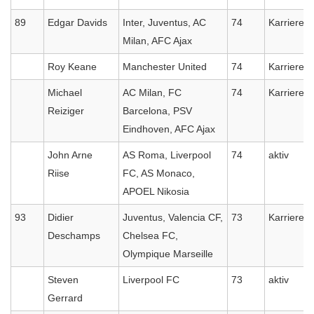
89
Edgar Davids
Inter, Juventus, AC
74
Karrieree
Milan, AFC Ajax
Roy Keane
Manchester United
74
Karrieree
Michael
AC Milan, FC
74
Karrieree
Reiziger
Barcelona, PSV
Eindhoven, AFC Ajax
John Arne
AS Roma, Liverpool
74
aktiv
Riise
FC, AS Monaco,
APOEL Nikosia
93
Didier
Juventus, Valencia CF,
73
Karrieree
Deschamps
Chelsea FC,
Olympique Marseille
Steven
Liverpool FC
73
aktiv
Gerrard