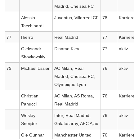
Madrid, Chelsea FC
Alessio
Juventus, Villarreal CF
78
Karrieree
Tacchinardi
77
Hierro
Real Madrid
77
Karrieree
Oleksandr
Dinamo Kiev
77
aktiv
Shovkovskiy
79
Michael Essien
AC Milan, Real
76
aktiv
Madrid, Chelsea FC,
Olympique Lyon
Christian
AC Milan, AS Roma,
76
Karrieree
Panucci
Real Madrid
Wesley
Inter, Real Madrid,
76
aktiv
Sneijder
Galatasaray, AFC Ajax
Ole Gunnar
Manchester United
76
Karrieree