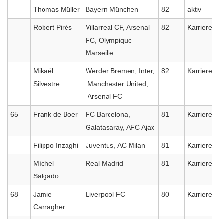
Thomas Müller
Bayern München
82
aktiv
Robert Pirés
Villarreal CF, Arsenal
82
Karrieree
FC, Olympique
Marseille
Mikaël
Werder Bremen, Inter,
82
Karrieree
Silvestre
Manchester United,
Arsenal FC
65
Frank de Boer
FC Barcelona,
81
Karrieree
Galatasaray, AFC Ajax
Filippo Inzaghi
Juventus, AC Milan
81
Karrieree
Míchel
Real Madrid
81
Karrieree
Salgado
68
Jamie
Liverpool FC
80
Karrieree
Carragher