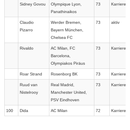
Sidney Govou
Olympique Lyon,
73
Karrieree
Panathinaikos
Claudio
Werder Bremen,
73
aktiv
Pizarro
Bayern München,
Chelsea FC
Rivaldo
AC Milan, FC
73
Karrieree
Barcelona,
Olympiakos Piräus
Roar Strand
Rosenborg BK
73
Karrieree
Ruud van
Real Madrid,
73
Karrieree
Nistelrooy
Manchester United,
PSV Eindhoven
100
Dida
AC Milan
72
Karrieree