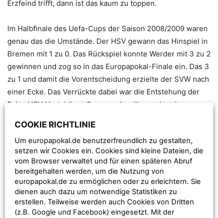
Erzfeind trifft, dann ist das kaum zu toppen.
Im Halbfinale des Uefa-Cups der Saison 2008/2009 waren
genau das die Umstände. Der HSV gewann das Hinspiel in
Bremen mit 1 zu 0. Das Rückspiel konnte Werder mit 3 zu 2
gewinnen und zog so in das Europapokal-Finale ein. Das 3
zu 1 und damit die Vorentscheidung erzielte der SVW nach
einer Ecke. Das Verrückte dabei war die Entstehung der
Ecke. HSV-Verteidiger Gravgaard wollte an der eigenen
Torauslinie einen Rückpass zum Keeper spielen, doch eine
COOKIE RICHTLINIE
Papierkugel lenkte den Ball ins Toraus zur Ecke und
Um europapokal.de benutzerfreundlich zu gestalten,
entschied das deutsche Duell.
setzen wir Cookies ein. Cookies sind kleine Dateien, die
vom Browser verwaltet und für einen späteren Abruf
bereitgehalten werden, um die Nutzung von
europapokal.de zu ermöglichen oder zu erleichtern. Sie
dienen auch dazu um notwendige Statistiken zu
erstellen. Teilweise werden auch Cookies von Dritten
(z.B. Google und Facebook) eingesetzt. Mit der