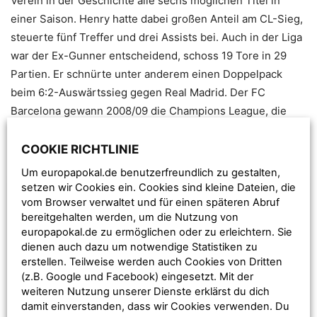
Verein in der Geschichte alle sechs möglichen Titel in
einer Saison. Henry hatte dabei großen Anteil am CL-Sieg,
steuerte fünf Treffer und drei Assists bei. Auch in der Liga
war der Ex-Gunner entscheidend, schoss 19 Tore in 29
Partien. Er schnürte unter anderem einen Doppelpack
beim 6:2-Auswärtssieg gegen Real Madrid. Der FC
Barcelona gewann 2008/09 die Champions League, die
spanische Liga, die Klub-WM, den spanischen Pokal, den
UEFA-Supercup und den spanischen Supercup.
COOKIE RICHTLINIE
Um europapokal.de benutzerfreundlich zu gestalten,
setzen wir Cookies ein. Cookies sind kleine Dateien, die
vom Browser verwaltet und für einen späteren Abruf
bereitgehalten werden, um die Nutzung von
europapokal.de zu ermöglichen oder zu erleichtern. Sie
dienen auch dazu um notwendige Statistiken zu
erstellen. Teilweise werden auch Cookies von Dritten
(z.B. Google und Facebook) eingesetzt. Mit der
weiteren Nutzung unserer Dienste erklärst du dich
damit einverstanden, dass wir Cookies verwenden. Du