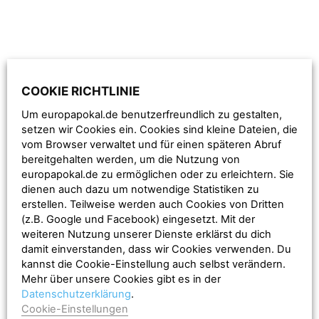
COOKIE RICHTLINIE
Um europapokal.de benutzerfreundlich zu gestalten,
setzen wir Cookies ein. Cookies sind kleine Dateien, die
vom Browser verwaltet und für einen späteren Abruf
bereitgehalten werden, um die Nutzung von
europapokal.de zu ermöglichen oder zu erleichtern. Sie
Damit dürfte er sich bei den Anhängern seines ehemaligen
dienen auch dazu um notwendige Statistiken zu
erstellen. Teilweise werden auch Cookies von Dritten
Vereins äußerst unbeliebt gemacht haben. Beim nächsten
(z.B. Google und Facebook) eingesetzt. Mit der
Gastauftritt mit seinem aktuellen Verein FC Chelsea bei
weiteren Nutzung unserer Dienste erklärst du dich
Paris Saint-Germain durfte das im „Parc des Princes“
damit einverstanden, dass wir Cookies verwenden. Du
unüberhörbar sein. Allerdings wird es dazu in dieser
kannst die Cookie-Einstellung auch selbst verändern.
Mehr über unsere Cookies gibt es in der
Saison wohl nicht mehr kommen, weil David Luiz mit dem
Datenschutzerklärung
.
FC Chelsea nicht im internationalen Wettbewerb vertreten
Cookie-Einstellungen
ist – im Gegesatz zum PSG.