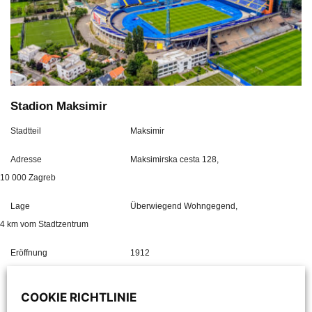
Stadion Maksimir
Stadtteil
Maksimir
Adresse
Maksimirska cesta 128,
10 000 Zagreb
Lage
Überwiegend Wohngegend,
4 km vom Stadtzentrum
Eröffnung
1912
Zuschauerrekord
45.000
COOKIE RICHTLINIE
Aktuelle Kapazität
37.168 Plätze