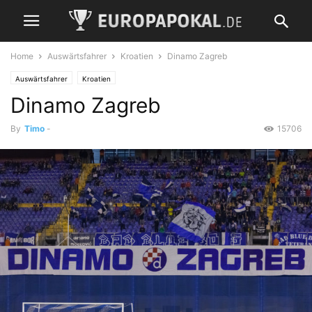
Home
Auswärtsfahrer
Kroatien
Dinamo Zagreb
Auswärtsfahrer
Kroatien
Dinamo Zagreb
By
Timo
-
15706