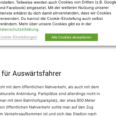
d von einer Hochwasser-Katastrophe im Jahr 2002,
erstellen. Teilweise werden auch Cookies von Dritten (z.B. Googl
und Facebook) eingesetzt. Mit der weiteren Nutzung unserer
roße Teile der Stadiontribünen waren nicht mehr
Dienste erklärst du dich damit einverstanden, dass wir Cookies
hauer Platz. Im Jahr 2011 wurde die Doosan-Arena
verwenden. Du kannst die Cookie-Einstellung auch selbst
3.000 Zuschauer Platz, davon dürfen sich 11.700 über
verändern. Mehr über unsere Cookies gibt es in der
ndet sich innerhalb der „Hlavni“ Tribüne und
Datenschutzerklärung
.
 den Ansprüchen des modernen Fußballs gerecht zu
Cookie-Einstellungen
Alle Cookies akzeptieren
hletik-Stadion eine reine Fußball-Arena und ist nun
 für Auswärtsfahrer
ohl mit dem öffentlichen Nahverkehr, als auch mit dem
ukturelle Anbindung. Parkplätze sind allerdings nicht in
man mit dem Bahnhofsparkplatz, der etwa 800 Meter
ein öffentlichen Nahverkehr sollte man auf den Zug
om Verkehrsaufkommen ist und sich das Stadion nach