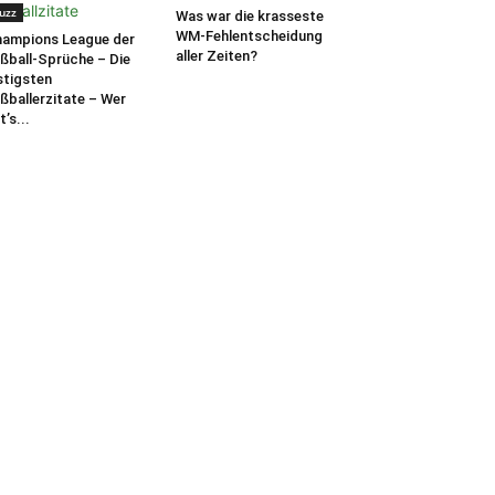
uzz
Was war die krasseste
WM-Fehlentscheidung
ampions League der
aller Zeiten?
ßball-Sprüche – Die
stigsten
ßballerzitate – Wer
t’s...