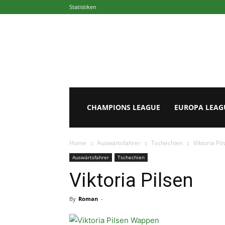
Statistiken
Europapokal.de
CHAMPIONS LEAGUE
EUROPA LEAG
Home
Auswärtsfahrer
Tschechien
Viktoria Pil
Auswärtsfahrer
Tschechien
Viktoria Pilsen
By
Roman
-