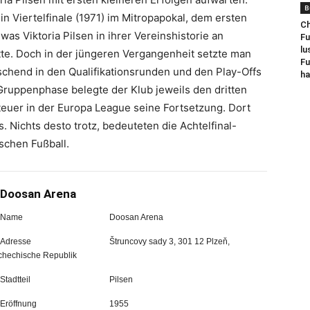
B
in Viertelfinale (1971) im Mitropapokal, dem ersten
Ch
s Viktoria Pilsen in ihrer Vereinshistorie an
Fu
lu
tte. Doch in der jüngeren Vergangenheit setzte man
Fu
schend in den Qualifikationsrunden und den Play-Offs
ha
ruppenphase belegte der Klub jeweils den dritten
teuer in der Europa League seine Fortsetzung. Dort
. Nichts desto trotz, bedeuteten die Achtelfinal-
schen Fußball.
Doosan Arena
Name
Doosan Arena
Adresse
Štruncovy sady 3, 301 12 Plzeň,
chechische Republik
Stadtteil
Pilsen
Eröffnung
1955