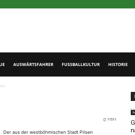
UE
AUSWÄRTSFAHRER
FUSSBALLKULTUR
HISTORIE
sen
F
11511
G
n
Der aus der westböhmischen Stadt Pilsen