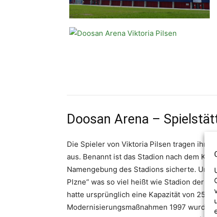
Doosan Arena – Spielstätt
Die Spieler von Viktoria Pilsen tragen ihr
aus. Benannt ist das Stadion nach dem Konz
Namengebung des Stadions sicherte. Ursprü
Plzne“ was so viel heißt wie Stadion der St
hatte ursprünglich eine Kapazität von 25.0
Modernisierungsmaßnahmen 1997 wurde eine