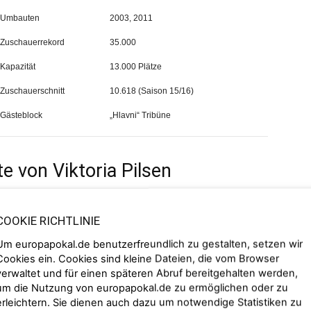
Umbauten
2003, 2011
Zuschauerrekord
35.000
Kapazität
13.000 Plätze
Zuschauerschnitt
10.618 (Saison 15/16)
Gästeblock
„Hlavni“ Tribüne
e von Viktoria Pilsen
e Heimspiele seit September 1955 in der Doosan Arena
COOKIE RICHTLINIE
ern „Doosan“ aus Südkorea, der sich die Rechte der
nglich hieß die Heimstätte Viktorias „Stadion mesta
Um europapokal.de benutzerfreundlich zu gestalten, setzen wir
Cookies ein. Cookies sind kleine Dateien, die vom Browser
adt Pilsen. Das Stadion wurde 1955 fertiggestellt und
verwaltet und für einen späteren Abruf bereitgehalten werden,
00 Zuschauern. Im Zuge von
um die Nutzung von europapokal.de zu ermöglichen oder zu
 Rasenheizung installiert und das Stadion bot
erleichtern. Sie dienen auch dazu um notwendige Statistiken zu