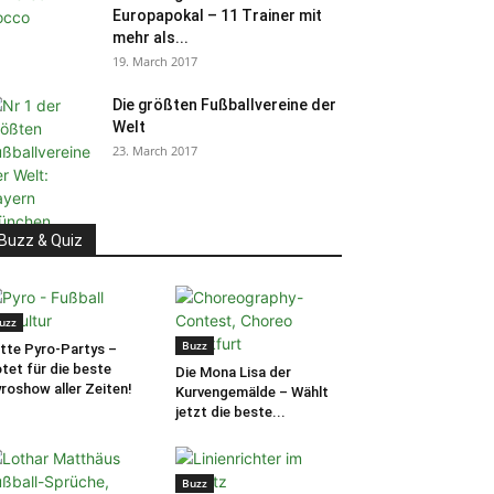
Europapokal – 11 Trainer mit
mehr als...
19. March 2017
Die größten Fußballvereine der
Welt
23. March 2017
Buzz & Quiz
uzz
Buzz
tte Pyro-Partys –
tet für die beste
Die Mona Lisa der
roshow aller Zeiten!
Kurvengemälde – Wählt
jetzt die beste...
Buzz