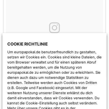
COOKIE RICHTLINIE
Um europapokal.de benutzerfreundlich zu gestalten,
setzen wir Cookies ein. Cookies sind kleine Dateien, die
vom Browser verwaltet und für einen späteren Abruf
bereitgehalten werden, um die Nutzung von
EIN BEITRAG GETEILT VON АЭРОСЪЁМКА | КРАСНОДАР (@FLY_KRD)
europapokal.de zu ermöglichen oder zu erleichtern. Sie
dienen auch dazu um notwendige Statistiken zu
erstellen. Teilweise werden auch Cookies von Dritten
Die Rostow-Arena ist das WM-Stadion der russischen
(z.B. Google und Facebook) eingesetzt. Mit der
Millionenstadt Rostow am Don. Im September 2012 wurde
weiteren Nutzung unserer Dienste erklärst du dich
mit dem Bau des eigens für die WM neu errichteten
damit einverstanden, dass wir Cookies verwenden. Du
kannst die Cookie-Einstellung auch selbst verändern.
Stadions begonnen – voraussichtlich im Dezember 2017
Mehr über unsere Cookies gibt es in der