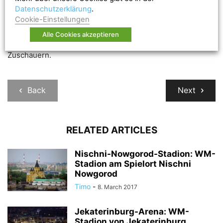
wird die Rostow-Arena eröffnet. Die Arena liegt direkt am
Datenschutzerklärung
.
Fluß Don und bietet von den Tribünen aus eine tollen
Cookie-Einstellungen
Ausblick über die Stadt Rostow. Das Fssungsvernögen der
Alle Cookies akzeptieren
Rostow Arena liegt nach Fertigstellung bei 45.145
Zuschauern.
Back
Next
RELATED ARTICLES
Nischni-Nowgorod-Stadion: WM-
Stadion am Spielort Nischni
Nowgorod
Timo
-
8. March 2017
Jekaterinburg-Arena: WM-
Stadion von Jekaterinburg