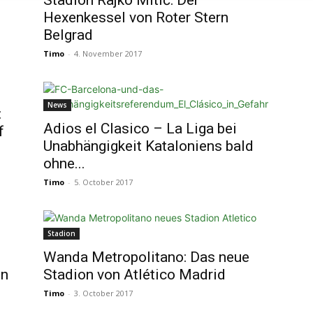
Stadion Rajko Mitić: Der
Hexenkessel von Roter Stern
Belgrad
Timo
-
4. November 2017
News
:
Adios el Clasico – La Liga bei
f
Unabhängigkeit Kataloniens bald
ohne...
Timo
-
5. October 2017
Stadion
Wanda Metropolitano: Das neue
on
Stadion von Atlético Madrid
Timo
-
3. October 2017