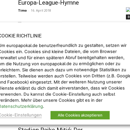
Europa-League-Hymne
Timo
-
16. April 2018
B
Fe
Vo
Legenden
Py
COOKIE RICHTLINIE
Transfer-Wahnsinn: Die teuersten
Um europapokal.de benutzerfreundlich zu gestalten, setzen wir
Fußballer der Welt
Cookies ein. Cookies sind kleine Dateien, die vom Browser
Timo
-
14. January 2018
verwaltet und für einen späteren Abruf bereitgehalten werden,
um die Nutzung von europapokal.de zu ermöglichen oder zu
B
erleichtern. Sie dienen auch dazu um notwendige Statistiken zu
Ch
Fußballkultur
erstellen. Teilweise werden auch Cookies von Dritten (z.B. Googl
Fu
und Facebook) eingesetzt. Mit der weiteren Nutzung unserer
Fußball in China: Große
lu
Dienste erklärst du dich damit einverstanden, dass wir Cookies
– 
Ambitionen im Reich der Mitte
verwenden. Du kannst die Cookie-Einstellung auch selbst
#fussballfernost
verändern. Mehr über unsere Cookies gibt es in der
Timo
-
30. November 2017
Datenschutzerklärung
.
Cookie-Einstellungen
Alle Cookies akzeptieren
Stadion