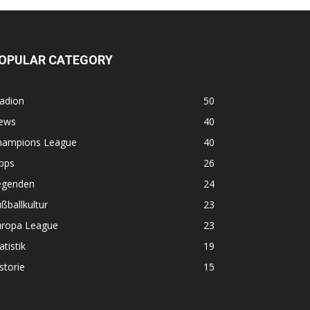
OPULAR CATEGORY
adion
50
ews
40
hampions League
40
pps
26
egenden
24
ßballkultur
23
uropa League
23
atistik
19
storie
15