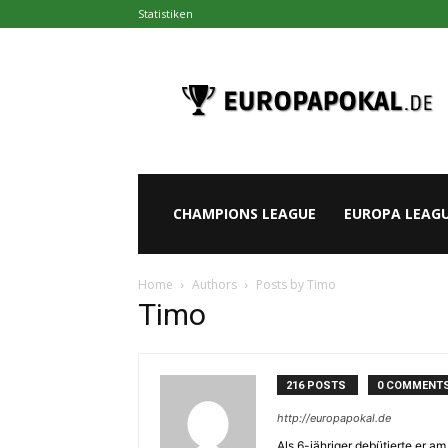
Statistiken
Europapokal.de
CHAMPIONS LEAGUE
EUROPA LEAG
Home
Authors
Posts by Timo
Timo
216 POSTS
0 COMMENT
http://europapokal.de
Als 6-jähriger debütierte er a