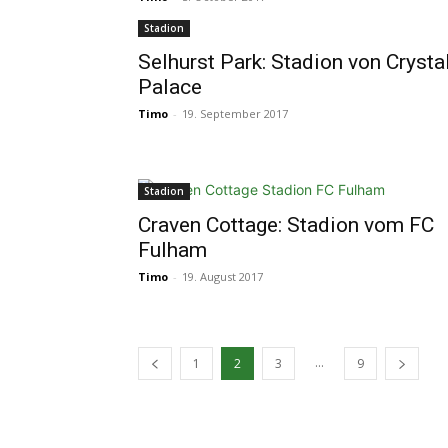
Stadion
Selhurst Park: Stadion von Crysta
Palace
Timo
-
19. September 2017
Stadion
Craven Cottage: Stadion vom FC
Fulham
Timo
-
19. August 2017
...
1
2
3
9