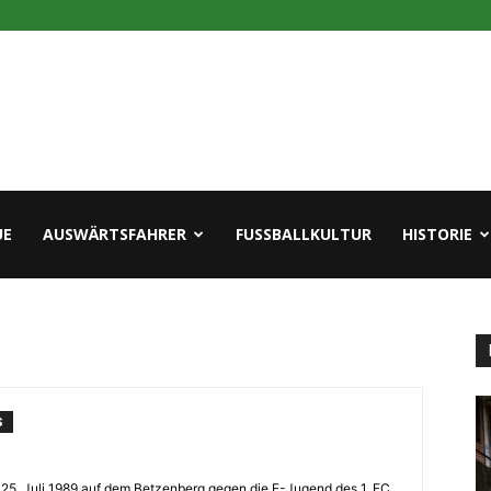
UE
AUSWÄRTSFAHRER
FUSSBALLKULTUR
HISTORIE
S
m 25. Juli 1989 auf dem Betzenberg gegen die F-Jugend des 1. FC