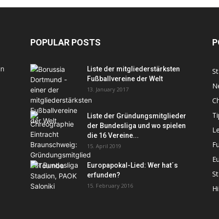
POPULAR POSTS
P
en
Liste der mitgliederstärksten
St
Fußballvereine der Welt
N
13. January 2017
C
Ti
Liste der Gründungsmitglieder
der Bundesliga und wo spielen
L
die 16 Vereine...
Fu
15. April 2019
E
Europapokal-Lied: Wer hat´s
St
erfunden?
15. February 2016
Hi