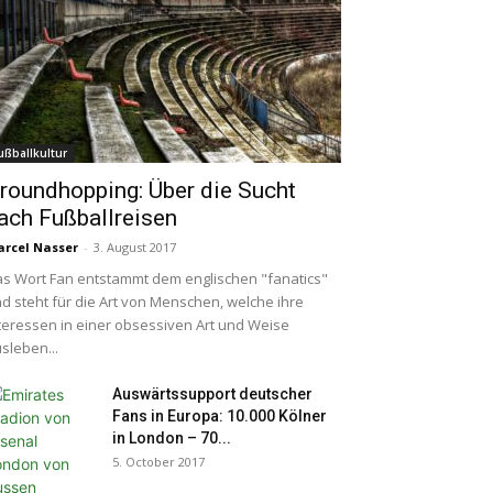
ußballkultur
roundhopping: Über die Sucht
ach Fußballreisen
rcel Nasser
-
3. August 2017
s Wort Fan entstammt dem englischen "fanatics"
d steht für die Art von Menschen, welche ihre
teressen in einer obsessiven Art und Weise
sleben...
Auswärtssupport deutscher
Fans in Europa: 10.000 Kölner
in London – 70...
5. October 2017