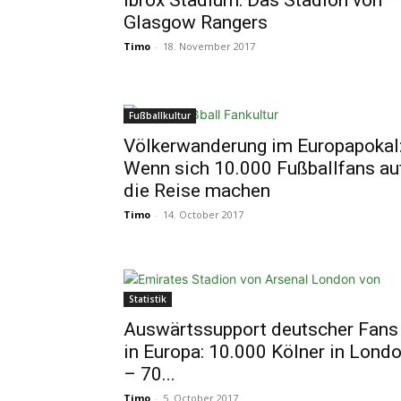
Ibrox Stadium: Das Stadion von
Glasgow Rangers
Timo
-
18. November 2017
Fußballkultur
Völkerwanderung im Europapokal
Wenn sich 10.000 Fußballfans au
die Reise machen
Timo
-
14. October 2017
Statistik
Auswärtssupport deutscher Fans
in Europa: 10.000 Kölner in Lond
– 70...
Timo
-
5. October 2017