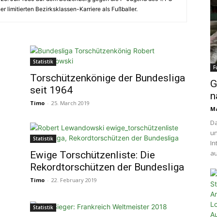
er limitierten Bezirksklassen-Karriere als Fußballer.
Statistik
F
Torschützenkönige der Bundesliga
G
seit 1964
n
Timo
-
25. March 2019
Ma
Da
un
Statistik
In
au
Ewige Torschützenliste: Die
Rekordtorschützen der Bundesliga
Timo
-
22. February 2019
Statistik