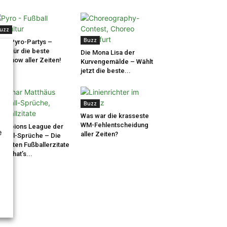
uzz
Buzz
tte Pyro-Partys –
tet für die beste
Die Mona Lisa der
roshow aller Zeiten!
Kurvengemälde – Wählt
jetzt die beste...
Buzz
uzz
Was war die krasseste
WM-Fehlentscheidung
ampions League der
e
aller Zeiten?
ßball-Sprüche – Die
stigsten Fußballerzitate
Wer hat’s...