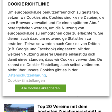
COOKIE RICHTLINIE
Um europapokal.de benutzerfreundlich zu gestalten,
setzen wir Cookies ein. Cookies sind kleine Dateien, die
vom Browser verwaltet und für einen späteren Abruf
bereitgehalten werden, um die Nutzung von
Der Selhurst Park ist die Heimstätte von Crystal Palace.
europapokal.de zu ermöglichen oder zu erleichtern. Sie
Das Stadion wurde 1924 fertiggestellt und seitdem trägt
dienen auch dazu um notwendige Statistiken zu
Crystal Palace dort seine Heimspiele aus. Zwischenzeitlich
erstellen. Teilweise werden auch Cookies von Dritten
(z.B. Google und Facebook) eingesetzt. Mit der
wurde das Stadion auch als Heimstätte des FC Wimbledon
weiteren Nutzung unserer Dienste erklärst du dich
(1991–2003) und Charlton Athletic (1986–1991) genutzt.
damit einverstanden, dass wir Cookies verwenden. Du
kannst die Cookie-Einstellung auch selbst verändern.
Mehr über unsere Cookies gibt es in der
Back
Next
Datenschutzerklärung
.
Cookie-Einstellungen
Alle Cookies akzeptieren
RELATED ARTICLES
Top 20 Vereine mit dem
höchsten Zuschauerschnitt in