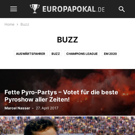
Home
Buzz
BUZZ
AUSWÄRTSFAHRER
BUZZ
CHAMPIONS LEAGUE
EM 2020
EM 2024
EUROPA LEAGUE
FUSSBALLKULTUR
FUSSBALLPOLITIK
FUSSBALLREGELN
FUSSBALLREISEN
HISTORIE
LEGENDEN
LIVETICKER
NATIONALELF
NEWS
QUIZ
REISEBERICHTE
SATIRE
STADION
STATISTIK
TIPPS
VEREINSHYMNE
VIDEO
Fette Pyro-Partys – Votet für die beste
WM 2018 RUSSLAND
WM 2022 KATAR
YOUTH LEAGUE
Pyroshow aller Zeiten!
Marcel Nasser
-
27. April 2017