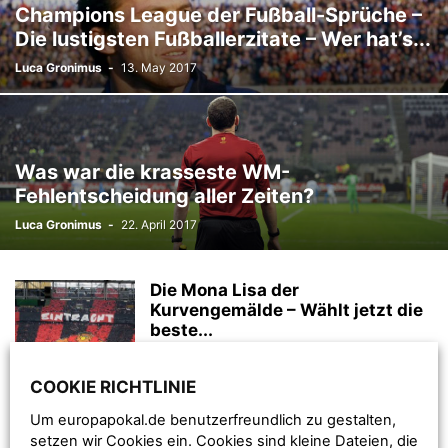
Champions League der Fußball-Sprüche –
Die lustigsten Fußballerzitate – Wer hat’s...
Luca Gronimus
-
13. May 2017
Was war die krasseste WM-
Fehlentscheidung aller Zeiten?
Luca Gronimus
-
22. April 2017
Die Mona Lisa der
Kurvengemälde – Wählt jetzt die
beste...
Marcel Nasser
-
27. April 2017
COOKIE RICHTLINIE
Fette Pyro-Partys – Votet für die
Um europapokal.de benutzerfreundlich zu gestalten,
beste Pyroshow aller Zeiten!
setzen wir Cookies ein. Cookies sind kleine Dateien, die