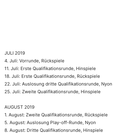
JULI 2019
4. Juli: Vorrunde, Rückspiele
11. Juli: Erste Qualifikationsrunde, Hinspiele
18. Juli: Erste Qualifikationsrunde, Rückspiele
22. Juli: Auslosung dritte Qualifikationsrunde, Nyon
25. Juli: Zweite Qualifikationsrunde, Hinspiele
AUGUST 2019
1. August: Zweite Qualifikationsrunde, Rückspiele
5. August: Auslosung Play-off-Runde, Nyon
8. August: Dritte Qualifikationsrunde, Hinspiele