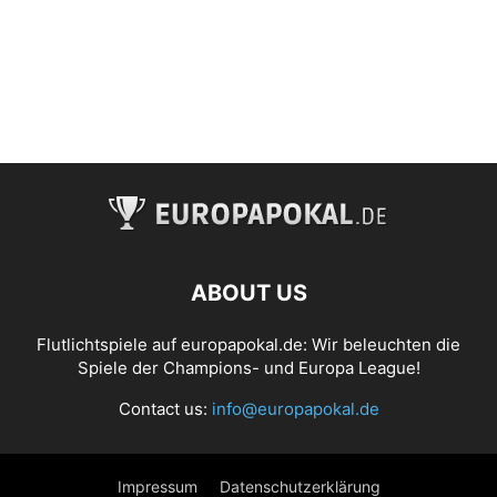
ABOUT US
Flutlichtspiele auf europapokal.de: Wir beleuchten die
Spiele der Champions- und Europa League!
Contact us:
info@europapokal.de
Impressum
Datenschutzerklärung