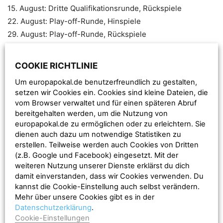
15. August: Dritte Qualifikationsrunde, Rückspiele
22. August: Play-off-Runde, Hinspiele
29. August: Play-off-Runde, Rückspiele
30. August: Auslosung Gruppenphase, Monaco
COOKIE RICHTLINIE
SEPTEMBER 2019
Um europapokal.de benutzerfreundlich zu gestalten,
19. September: Gruppenphase, Spieltag eins
setzen wir Cookies ein. Cookies sind kleine Dateien, die
vom Browser verwaltet und für einen späteren Abruf
OKTOBER 2019
bereitgehalten werden, um die Nutzung von
europapokal.de zu ermöglichen oder zu erleichtern. Sie
3. Oktober: Gruppenphase, Spieltag zwei
dienen auch dazu um notwendige Statistiken zu
24. Oktober: Gruppenphase, Spieltag drei
erstellen. Teilweise werden auch Cookies von Dritten
(z.B. Google und Facebook) eingesetzt. Mit der
NOVEMBER 2019
weiteren Nutzung unserer Dienste erklärst du dich
7. November: Gruppenphase, Spieltag vier
damit einverstanden, dass wir Cookies verwenden. Du
kannst die Cookie-Einstellung auch selbst verändern.
28. November: Gruppenphase, Spieltag fünf
Mehr über unsere Cookies gibt es in der
Datenschutzerklärung
.
DEZEMBER 2019
Cookie-Einstellungen