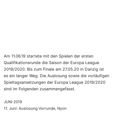
Am 11.06.19 startete mit den Spielen der ersten
Qualifikationsrunde die Saison der Europa League
2019/2020. Bis zum Finale am 27.05.20 in Danzig ist
es ein langer Weg. Die Auslosung sowie die vorläufigen
Spieltagsansetzungen der Europa League 2019/2020
sind im Folgenden zusammengefasst.
JUNI 2019
11. Juni: Auslosung Vorrunde, Nyon