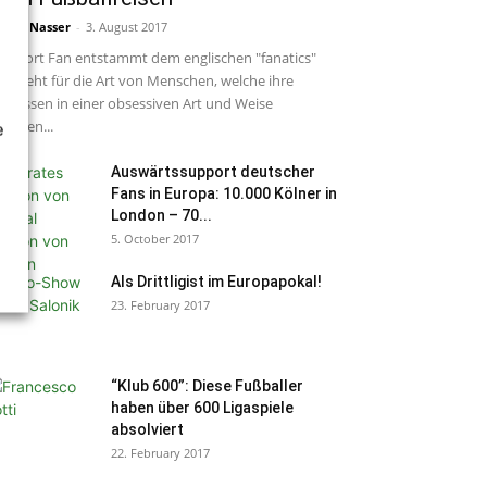
rcel Nasser
-
3. August 2017
s Wort Fan entstammt dem englischen "fanatics"
d steht für die Art von Menschen, welche ihre
teressen in einer obsessiven Art und Weise
sleben...
e
Auswärtssupport deutscher
Fans in Europa: 10.000 Kölner in
London – 70...
5. October 2017
Als Drittligist im Europapokal!
23. February 2017
“Klub 600”: Diese Fußballer
haben über 600 Ligaspiele
absolviert
22. February 2017