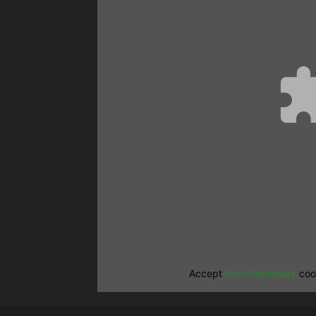
Accept
Non Necessary
cook