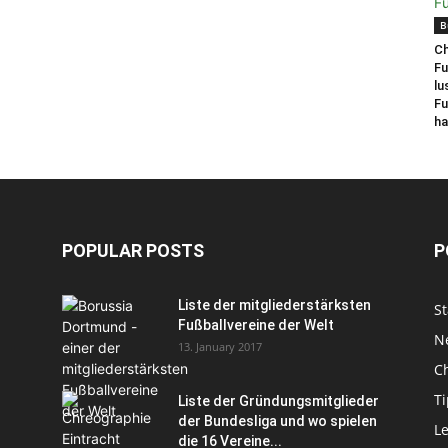
B
Ch
Fu
lu
Fu
ha
POPULAR POSTS
P
Liste der mitgliederstärksten
S
Fußballvereine der Welt
N
13. January 2017
C
T
Liste der Gründungsmitglieder
der Bundesliga und wo spielen
L
die 16 Vereine...