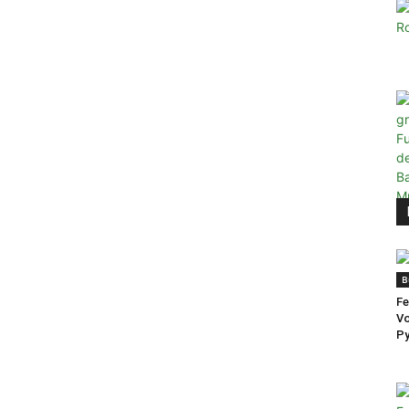
B
Fe
Vo
Py