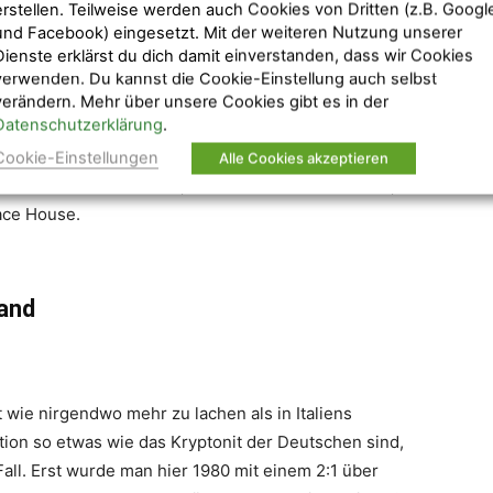
erstellen. Teilweise werden auch Cookies von Dritten (z.B. Googl
und Facebook) eingesetzt. Mit der weiteren Nutzung unserer
Dienste erklärst du dich damit einverstanden, dass wir Cookies
verwenden. Du kannst die Cookie-Einstellung auch selbst
s Sportzentrum, das Stadion liegt an Roms
verändern. Mehr über unsere Cookies gibt es in der
Datenschutzerklärung
.
eren Seite Flussseite liegt ein Wohngebiet, in dem es
hsten Hotels sind zu Fuß in circa 15 Minuten
Cookie-Einstellungen
Alle Cookies akzeptieren
t sind Hotel Villa Glori, Best Western Hotel Astrid,
ace House.
and
 wie nirgendwo mehr zu lachen als in Italiens
ation so etwas wie das Kryptonit der Deutschen sind,
Fall. Erst wurde man hier 1980 mit einem 2:1 über