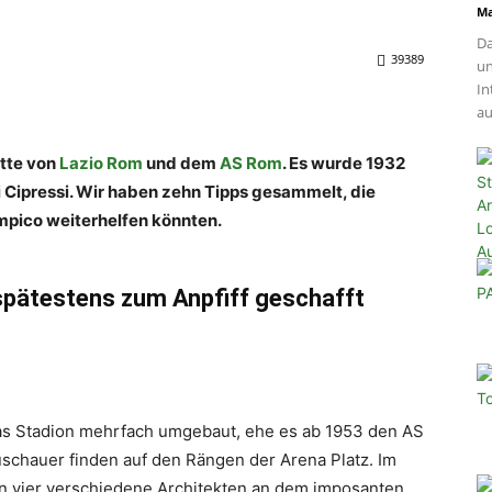
Ma
Da
39389
un
In
au
ätte von
Lazio Rom
und dem
AS Rom
. Es wurde 1932
 Cipressi. Wir haben zehn Tipps gesammelt, die
impico weiterhelfen könnten.
 spätestens zum Anpfiff geschafft
as Stadion mehrfach umgebaut, ehe es ab 1953 den AS
chauer finden auf den Rängen der Arena Platz. Im
en vier verschiedene Architekten an dem imposanten