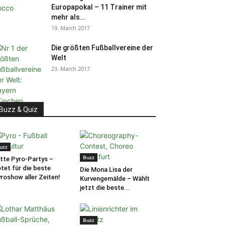
Europapokal – 11 Trainer mit
mehr als...
19. March 2017
Die größten Fußballvereine der
Welt
23. March 2017
Buzz & Quiz
uzz
Buzz
tte Pyro-Partys –
tet für die beste
Die Mona Lisa der
roshow aller Zeiten!
Kurvengemälde – Wählt
jetzt die beste...
Buzz