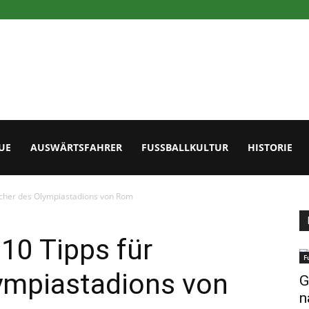
UE
AUSWÄRTSFAHRER
FUSSBALLKULTUR
HISTORIE
sucher des Olympiastadions von Rom
 10 Tipps für
F
ympiastadions von
G
n