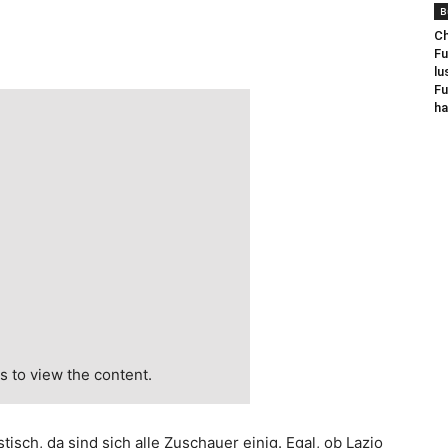
B
Ch
Fu
lu
Fu
ha
 to view the content.
isch, da sind sich alle Zuschauer einig. Egal, ob Lazio