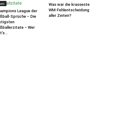
uzz
Was war die krasseste
WM-Fehlentscheidung
ampions League der
aller Zeiten?
ßball-Sprüche – Die
stigsten
ßballerzitate – Wer
t’s...