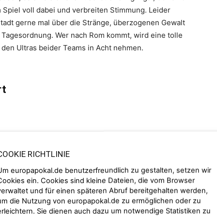
 Spiel voll dabei und verbreiten Stimmung. Leider
stadt gerne mal über die Stränge, überzogenen Gewalt
er Tagesordnung. Wer nach Rom kommt, wird eine tolle
r den Ultras beider Teams in Acht nehmen.
rt
ür einige der bedeutendsten Begegnungen der
0 sowie der WM 1990 fanden hier die Endspiele statt.
COOKIE RICHTLINIE
inals in den Jahren 1977, 1984, 1996 und 2009 im
Um europapokal.de benutzerfreundlich zu gestalten, setzen wir
 hier zudem das Finale der Coppa Italia abgehalten.
Cookies ein. Cookies sind kleine Dateien, die vom Browser
verwaltet und für einen späteren Abruf bereitgehalten werden,
um die Nutzung von europapokal.de zu ermöglichen oder zu
erleichtern. Sie dienen auch dazu um notwendige Statistiken zu
haft