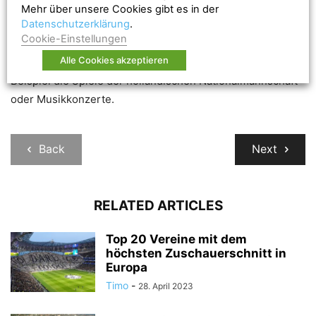
Eröffnungsspiel gegen AC Mailand (0:3) statt. Die
Mehr über unsere Cookies gibt es in der
Datenschutzerklärung
.
Amsterdam ArenA war das erste Stadion Europas, das
Cookie-Einstellungen
über ein verschließbares Dach verfügte. Bis heute ist die
Alle Cookies akzeptieren
Arena Austragungsort vieler Großveranstaltungen wie zum
Beispiel die Spiele der holländischen Nationalmannschaft
oder Musikkonzerte.
Back
Next
RELATED ARTICLES
Top 20 Vereine mit dem
höchsten Zuschauerschnitt in
Europa
Timo
-
28. April 2023