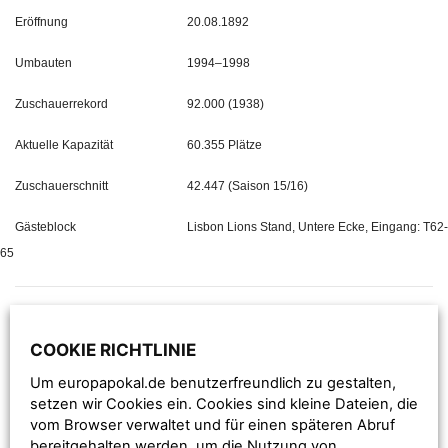
Eröffnung
20.08.1892
Umbauten
1994–1998
Zuschauerrekord
92.000 (1938)
Aktuelle Kapazität
60.355 Plätze
Zuschauerschnitt
42.447 (Saison 15/16)
Gästeblock
Lisbon Lions Stand, Untere Ecke, Eingang: T62-
65
Der Celtic Park – Heimstätte
COOKIE RICHTLINIE
von Celtic Glasgow
Um europapokal.de benutzerfreundlich zu gestalten,
setzen wir Cookies ein. Cookies sind kleine Dateien, die
Mit mehr als 60.000 Plätzen gehört der Celtic Park zu den
vom Browser verwaltet und für einen späteren Abruf
größten, reinen Fußballstadien der britischen Insel, auch
bereitgehalten werden, um die Nutzung von