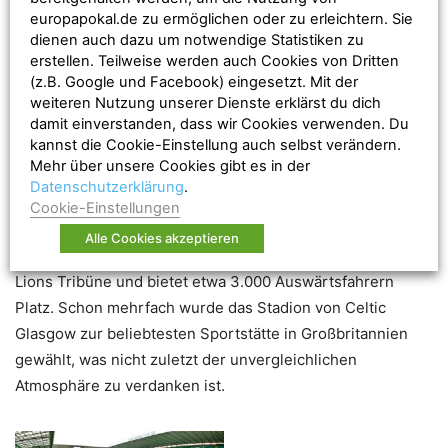
europapokal.de zu ermöglichen oder zu erleichtern. Sie
die Bezeichnung Parkhead nach seinem Glasgower
dienen auch dazu um notwendige Statistiken zu
Stadtteil sowie Paradise durch seine Friedhofsnähe ist
erstellen. Teilweise werden auch Cookies von Dritten
etabliert. In früheren Jahrzehnten wurde der
(z.B. Google und Facebook) eingesetzt. Mit der
Zuschauerrekord mit 92.000 Zuschauern geknackt,
weiteren Nutzung unserer Dienste erklärst du dich
damit einverstanden, dass wir Cookies verwenden. Du
selbstverständlich gegen die Rangers. Seit der
kannst die Cookie-Einstellung auch selbst verändern.
Jahrtausendwende findet ein schrittweiser Ausbau des
Mehr über unsere Cookies gibt es in der
Parkheads statt, dass vergleichsweise nah zum
Datenschutzerklärung
.
Stadtzentrum liegt und so Anreise und Wahl der
Cookie-Einstellungen
Unterkunft von Auswärtsfans erheblich vereinfacht. Der
Alle Cookies akzeptieren
Gästebereich
befindet in den Blöcken T62-65 der Lisbon
Lions Tribüne und bietet etwa 3.000 Auswärtsfahrern
Platz. Schon mehrfach wurde das Stadion von Celtic
Glasgow zur beliebtesten Sportstätte in Großbritannien
gewählt, was nicht zuletzt der unvergleichlichen
Atmosphäre zu verdanken ist.