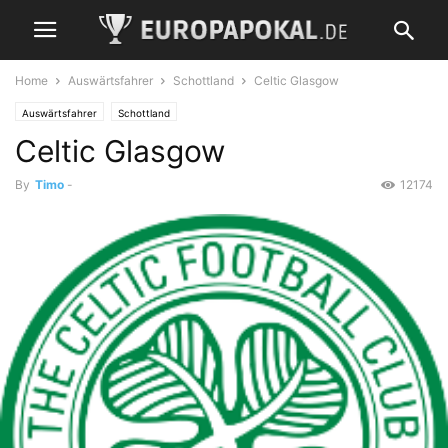
Home
Auswärtsfahrer
Schottland
Celtic Glasgow
Auswärtsfahrer
Schottland
Celtic Glasgow
By
Timo
-
12174