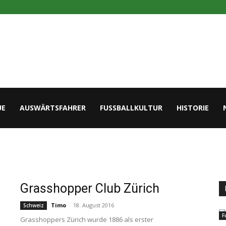
UE
AUSWÄRTSFAHRER
FUSSBALLKULTUR
HISTORIE
Grasshopper Club Zürich
Timo
-
18. August 2016
Schweiz
F
Grasshoppers Zürich wurde 1886 als erster