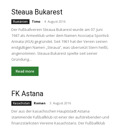
Steaua Bukarest
Timo
-
4. August 2016
Rumänien
Der Fußballverein Steaua Bukarest wurde am 07. Juni
1947 als Armeeklub unter dem Namen Asociația Sportivă
Armata (ASA) gegründet. Seit 1961 hat der Verein seinen
endgültigen Namen „Steaua“, was übersetzt Stern heißt,
angenommen. Steaua Bukarest spielte seit seiner
Gründung...
Read more
FK Astana
Roman
-
3. August 2016
Kasachstan
Der aus der kasachischen Hauptstadt Astana
stammende Fußballklub ist einer der aufstrebenden und
finanzstärksten Vereine Kasachstans. Der Fußballklub