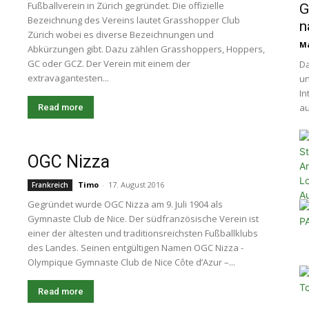
Fußballverein in Zürich gegründet. Die offizielle
G
Bezeichnung des Vereins lautet Grasshopper Club
n
Zürich wobei es diverse Bezeichnungen und
Ma
Abkürzungen gibt. Dazu zählen Grasshoppers, Hoppers,
GC oder GCZ. Der Verein mit einem der
Da
extravagantesten...
un
In
au
Read more
OGC Nizza
Timo
-
17. August 2016
Frankreich
Gegründet wurde OGC Nizza am 9. Juli 1904 als
Gymnaste Club de Nice. Der südfranzösische Verein ist
einer der ältesten und traditionsreichsten Fußballklubs
des Landes. Seinen entgültigen Namen OGC Nizza -
Olympique Gymnaste Club de Nice Côte d’Azur –...
Read more