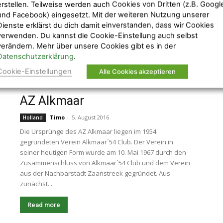
Boys (BSC Young Boys) von vier Gymnasiasten
erstellen. Teilweise werden auch Cookies von Dritten (z.B. Googl
gegründet. Fünf Jahre nach der Gründung des Vereins
und Facebook) eingesetzt. Mit der weiteren Nutzung unserer
wurde Young Boys Bern 1903 erstmalig Schweizer
Dienste erklärst du dich damit einverstanden, dass wir Cookies
Fußballmeister. Bis heute gewann der Verein elf...
verwenden. Du kannst die Cookie-Einstellung auch selbst
verändern. Mehr über unsere Cookies gibt es in der
Read more
Datenschutzerklärung
.
Cookie-Einstellungen
Alle Cookies akzeptieren
AZ Alkmaar
Timo
-
5. August 2016
Holland
Die Ursprünge des AZ Alkmaar liegen im 1954
gegründeten Verein Alkmaar´54 Club. Der Verein in
seiner heutigen Form wurde am 10. Mai 1967 durch den
Zusammenschluss von Alkmaar´54 Club und dem Verein
aus der Nachbarstadt Zaanstreek gegründet. Aus
zunächst...
Read more