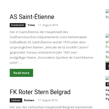
AS Saint-Étienne
Timo
-
17. August 2016
Frankreich
Der in Saint-Étienne der Hauptstadt des
Südfranzösischen Départements Loire beheimatete
Fußballklub AS Saint-Étienne wurde 1919 unter dem
ursprünglichen Namen „Amicale de la Société Casino“
gegründet. Daraus entstand im Jahr 1933 sein
endgültiger Name „Association Sportive de Saint-Etienne
Loire“, ...
Read more
B
Fe
FK Roter Stern Belgrad
Vo
Py
Roman
-
17. August 2016
Serbien
Der aus der serbischen Hauptstadt Belgrad stammende