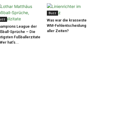
Buzz
uzz
Was war die krasseste
WM-Fehlentscheidung
ampions League der
aller Zeiten?
ßball-Sprüche – Die
stigsten Fußballerzitate
Wer hat’s...