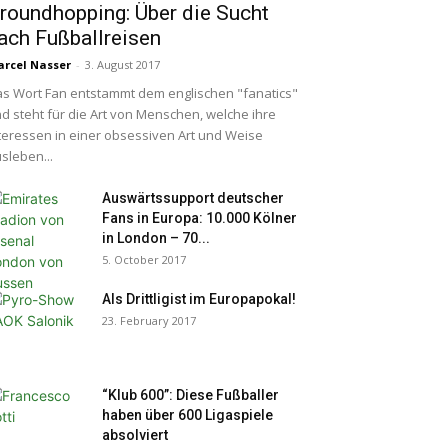
roundhopping: Über die Sucht
ach Fußballreisen
rcel Nasser
-
3. August 2017
s Wort Fan entstammt dem englischen "fanatics"
d steht für die Art von Menschen, welche ihre
teressen in einer obsessiven Art und Weise
sleben...
Auswärtssupport deutscher
Fans in Europa: 10.000 Kölner
in London – 70...
5. October 2017
Als Drittligist im Europapokal!
23. February 2017
“Klub 600”: Diese Fußballer
haben über 600 Ligaspiele
absolviert