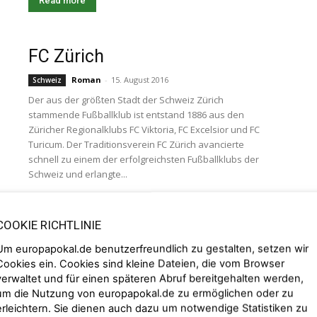
Read more
FC Zürich
Roman
-
15. August 2016
Schweiz
Der aus der größten Stadt der Schweiz Zürich
stammende Fußballklub ist entstand 1886 aus den
Züricher Regionalklubs FC Viktoria, FC Excelsior und FC
Turicum. Der Traditionsverein FC Zürich avancierte
schnell zu einem der erfolgreichsten Fußballklubs der
Schweiz und erlangte...
Read more
COOKIE RICHTLINIE
Um europapokal.de benutzerfreundlich zu gestalten, setzen wir
Young Boys Bern
Cookies ein. Cookies sind kleine Dateien, die vom Browser
verwaltet und für einen späteren Abruf bereitgehalten werden,
Timo
-
5. August 2016
Schweiz
um die Nutzung von europapokal.de zu ermöglichen oder zu
Am 14. März 1898 wurde der Berner Sport Club Young
erleichtern. Sie dienen auch dazu um notwendige Statistiken zu