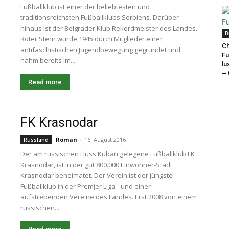
Fußballklub ist einer der beliebtesten und
traditionsreichsten Fußballklubs Serbiens. Darüber
hinaus ist der Belgrader Klub Rekordmeister des Landes.
B
Roter Stern wurde 1945 durch Mitglieder einer
Ch
antifaschistischen Jugendbewegung gegründet und
Fu
nahm bereits im...
lu
– 
Read more
FK Krasnodar
Roman
-
16. August 2016
Russland
Der am russischen Fluss Kuban gelegene Fußballklub FK
Krasnodar, ist in der gut 800.000 Einwohner-Stadt
Krasnodar beheimatet. Der Verein ist der jüngste
Fußballklub in der Premjer Liga - und einer
aufstrebenden Vereine des Landes. Erst 2008 von einem
russischen...