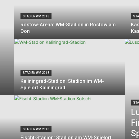
STADIEN WM 2018
STA
Rostow-Arena: WM-Stadion in Rostow am
Kas
Don
Ka
STADIEN WM 2018
Kaliningrad-Stadion: Stadion im WM-
Spielort Kaliningrad
STA
Lu
F
STADIEN WM 2018
S
Fischt-Stadion: Stadion am WM-Spielort