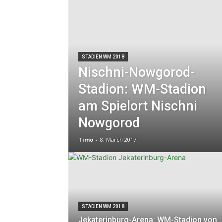
STADIEN WM 2018
Nischni-Nowgorod-
Stadion: WM-Stadion
am Spielort Nischni
Nowgorod
Timo
-
8. March 2017
STADIEN WM 2018
Jekaterinburg-Arena: WM-Stadion von