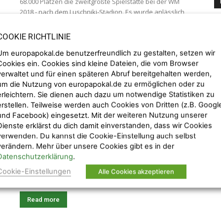
68.000 Plätzen die zweitgrößte Spielstätte bei der WM
2018 - nach dem Luschniki-Stadion. Es wurde anlässlich
der Weltmeisterschaft gebaut und soll auch als neue
Heimspielstätte von Zenit Sankt Petersburg dienen....
COOKIE RICHTLINIE
B
Fe
Um europapokal.de benutzerfreundlich zu gestalten, setzen wir
Read more
Vo
Cookies ein. Cookies sind kleine Dateien, die vom Browser
Py
verwaltet und für einen späteren Abruf bereitgehalten werden,
um die Nutzung von europapokal.de zu ermöglichen oder zu
Wolgograd-Arena: WM-Stadion
erleichtern. Sie dienen auch dazu um notwendige Statistiken zu
der Spielstätte Wolgograd
erstellen. Teilweise werden auch Cookies von Dritten (z.B. Googl
und Facebook) eingesetzt. Mit der weiteren Nutzung unserer
B
Timo
-
13. February 2017
Stadien WM 2018
Dienste erklärst du dich damit einverstanden, dass wir Cookies
Ch
verwenden. Du kannst die Cookie-Einstellung auch selbst
Wolgograd-Arena: WM-Stadion der Spielstätte
Fu
verändern. Mehr über unsere Cookies gibt es in der
Wolgograd Ein von @worldcup2018year geteilter Beitrag
lu
Datenschutzerklärung
.
am 19. Jul 2016 um 13:08 Uhr Die Wolgograd-Arena wird
– 
für die WM 2018 gebaut und soll planmäßig im November
Cookie-Einstellungen
Alle Cookies akzeptieren
2017 eröffnet werden. Das WM-Stadion wird Platz für...
Read more