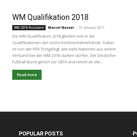
WM Qualifikation 2018
Marcel Nasser
-
16. January 2017
WM 2018 Russland
Die WM Qualifikation 2018 gliedert sich in die
Qualifikationen der sechs Kontinentalverbände. Dabei
ist von der FIFA festgelegt, wie viele Nationen aus einem
Verband bei der WM 2018 starten dürfen. Der Deutsche-
Fußball-Bund gehört zur UEFA und nimmt an der...
Read more
POPULAR POSTS
P