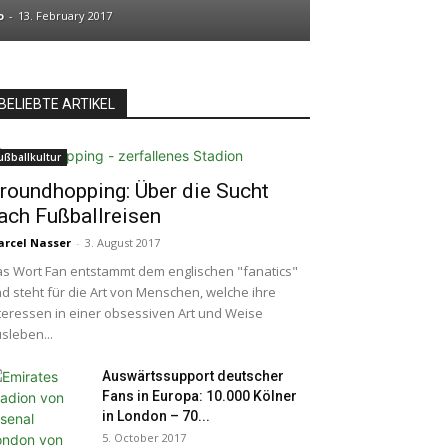
o
-
13. February 2017
BELIEBTE ARTIKEL
ußballkultur
roundhopping: Über die Sucht
ach Fußballreisen
rcel Nasser
-
3. August 2017
s Wort Fan entstammt dem englischen "fanatics"
d steht für die Art von Menschen, welche ihre
teressen in einer obsessiven Art und Weise
sleben...
Auswärtssupport deutscher
Fans in Europa: 10.000 Kölner
in London – 70...
5. October 2017