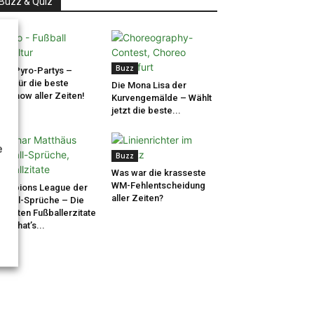
Buzz & Quiz
uzz
Buzz
tte Pyro-Partys –
tet für die beste
Die Mona Lisa der
roshow aller Zeiten!
Kurvengemälde – Wählt
jetzt die beste...
e
Buzz
uzz
Was war die krasseste
WM-Fehlentscheidung
ampions League der
aller Zeiten?
ßball-Sprüche – Die
stigsten Fußballerzitate
Wer hat’s...