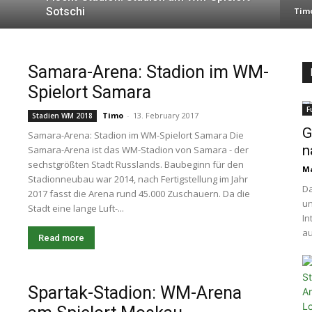
Sotschi
Tim
Samara-Arena: Stadion im WM-
Spielort Samara
F
Timo
-
13. February 2017
Stadien WM 2018
G
Samara-Arena: Stadion im WM-Spielort Samara Die
n
Samara-Arena ist das WM-Stadion von Samara - der
sechstgrößten Stadt Russlands. Baubeginn für den
Ma
Stadionneubau war 2014, nach Fertigstellung im Jahr
Da
2017 fasst die Arena rund 45.000 Zuschauern. Da die
un
Stadt eine lange Luft-...
In
au
Read more
Spartak-Stadion: WM-Arena