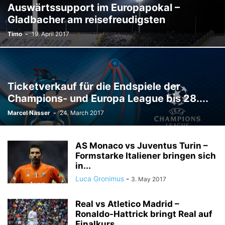
Auswärtssupport im Europapokal –
Gladbacher am reisefreudigsten
Timo
-
19. April 2017
Ticketverkauf für die Endspiele der
Champions- und Europa League bis 28....
Marcel Nasser
-
24. March 2017
AS Monaco vs Juventus Turin –
Formstarke Italiener bringen sich
in...
Luca Gronimus
-
3. May 2017
Real vs Atletico Madrid –
Ronaldo-Hattrick bringt Real auf
Finalkurs