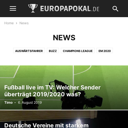
Home
News
NEWS
AUSWÄRTSFAHRER
BUZZ
CHAMPIONS LEAGUE
EM 2020
EM 2024
EUROPA LEAGUE
FUSSBALLKULTUR
FUSSBALLPOLITIK
FUSSBALLREGELN
FUSSBALLREISEN
HISTORIE
LEGENDEN
LIVETICKER
NATIONALELF
NEWS
QUIZ
REISEBERICHTE
SATIRE
STADION
STATISTIK
TIPPS
VEREINSHYMNE
VIDEO
Fußball live im TV: Welcher Sender
WM 2018 RUSSLAND
WM 2022 KATAR
YOUTH LEAGUE
überträgt 2019/2020 was?
Timo
-
6. August 2019
Deutsche Vereine mit starkem