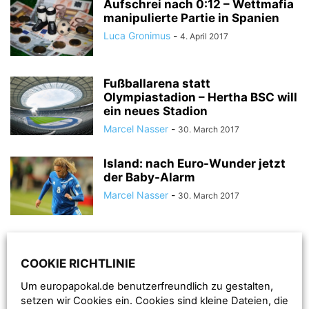
Aufschrei nach 0:12 – Wettmafia
manipulierte Partie in Spanien
Luca Gronimus
-
4. April 2017
Fußballarena statt
Olympiastadion – Hertha BSC will
ein neues Stadion
Marcel Nasser
-
30. March 2017
Island: nach Euro-Wunder jetzt
der Baby-Alarm
Marcel Nasser
-
30. March 2017
Partizan Belgrad begleicht
Schulden – UEFA-Sperre
COOKIE RICHTLINIE
aufgehoben
Um europapokal.de benutzerfreundlich zu gestalten,
Marcel Nasser
-
28. March 2017
setzen wir Cookies ein. Cookies sind kleine Dateien, die