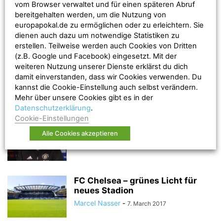
vom Browser verwaltet und für einen späteren Abruf
Ticketverkauf für die Endspiele
bereitgehalten werden, um die Nutzung von
der Champions- und Europa
europapokal.de zu ermöglichen oder zu erleichtern. Sie
League bis 28....
dienen auch dazu um notwendige Statistiken zu
Marcel Nasser
-
24. March 2017
erstellen. Teilweise werden auch Cookies von Dritten
(z.B. Google und Facebook) eingesetzt. Mit der
weiteren Nutzung unserer Dienste erklärst du dich
Europa League: Schalke 04 reist
nach Amsterdam
damit einverstanden, dass wir Cookies verwenden. Du
kannst die Cookie-Einstellung auch selbst verändern.
Marcel Nasser
-
17. March 2017
Mehr über unsere Cookies gibt es in der
Datenschutzerklärung
.
Cookie-Einstellungen
Mourinho: “Judas is still number
one”
Alle Cookies akzeptieren
Timo
-
14. March 2017
FC Chelsea – grünes Licht für
neues Stadion
Marcel Nasser
-
7. March 2017